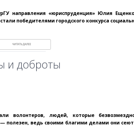
урГУ направления «юриспруденция» Юлия Ещенко
о стали победителями городского конкурса социаль
ЧИТАТЬ ДАЛЕЕ
ы и доброты
али волонтеров, людей, которые безвозмездн
— полезен, ведь своими благими делами они сеют