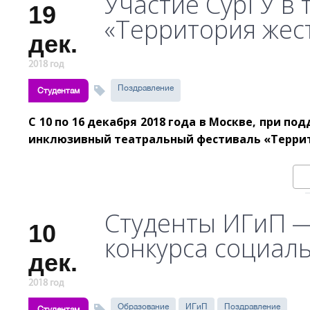
Участие СурГУ в
19
«Территория жес
дек.
2018 год
Поздравление
Студентам
С 10 по 16 декабря 2018 года в Москве, при 
инклюзивный театральный фестиваль «Террит
Студенты ИГиП —
10
конкурса социал
дек.
2018 год
Образование
ИГиП
Поздравление
Студентам