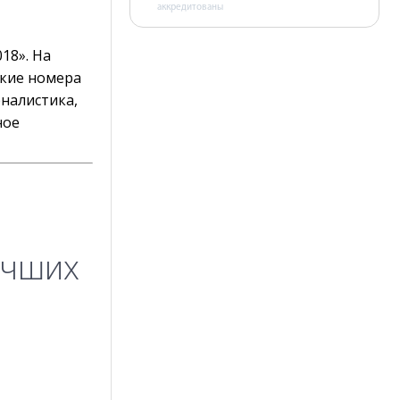
аккредитованы
18». На
ские номера
налистика,
ное
учших