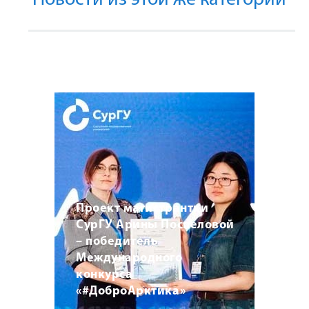
Новости из этой же категории
Проект магистрантки
СурГУ Арины Поспеловой
– победитель
Международного
конкурса
«#ДоброАрктика»