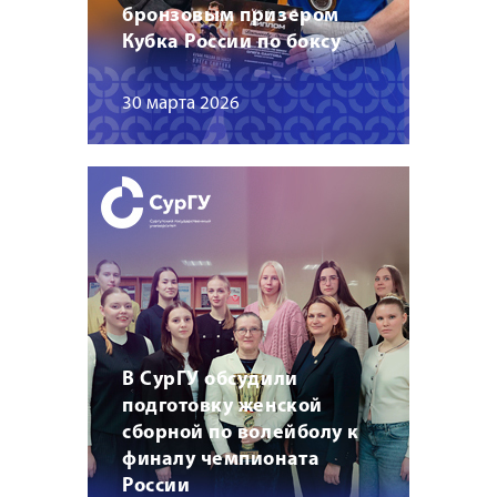
бронзовым призером
Кубка России по боксу
30 марта 2026
В СурГУ обсудили
подготовку женской
сборной по волейболу к
финалу чемпионата
России